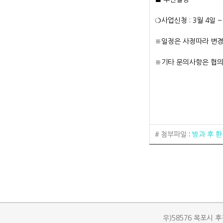
❍사업신청 : 3월 4일 ~
※일정은 사정따라 변경
※기타 문의사항은 협의회
# 첨부파일
:
방과 후 
우)58576 목포시 후