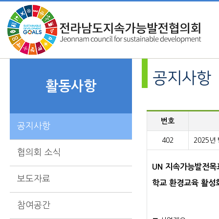
공지사항
활동사항
번호
공지사항
402
2025년
협의회 소식
UN 지속가능발전목표
보도자료
학교 환경교육 활성
참여공간