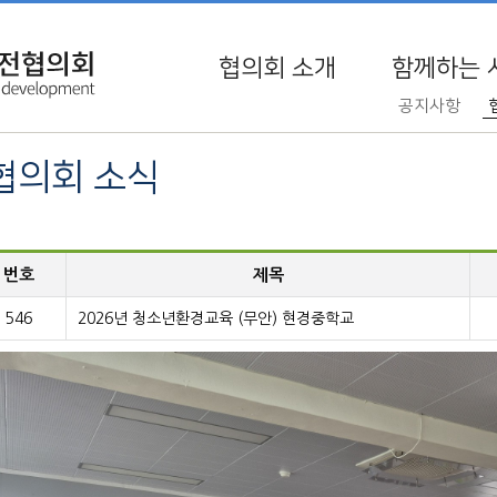
협의회 소개
함께하는 
공지사항
협의회 소식
번호
제목
546
2026년 청소년환경교육 (무안) 현경중학교