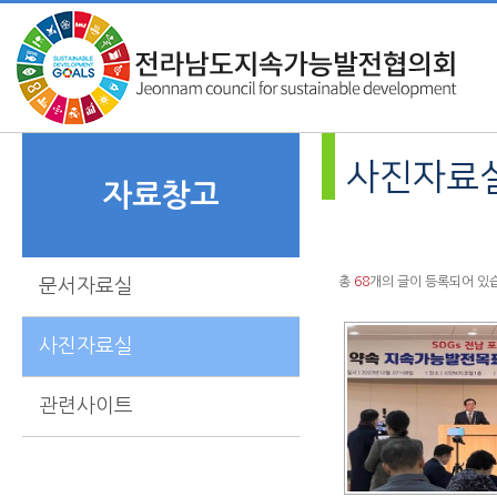
사진자료
자료창고
총
68
개의 글이 등록되어 있
문서자료실
사진자료실
관련사이트